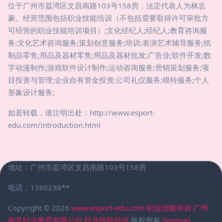
位于广州市荔湾区文昌南路103号158房，法定代表人为林志
豪。经营范围包括职业技能培训（不包括需要取得许可审批方
可经营的职业技能培训项目）;文化经纪人;经纪人;教育咨询服
务;文化艺术咨询服务;策划创意服务;培训;表演艺术辅导服务;纸
制品零售;用品及器材零售;用品及器材批发;广告业;软件开发;数
字动漫制作;游戏软件设计制作;运动咨询服务;营销策划服务;项
目投资与管理;企业自有资金投资;公司礼仪服务;模特服务;个人
形象设计服务;
如若转载，请注明出处：http://www.esport-
edu.com/introduction.html
地址：广州市荔湾区文昌南路103号158房
电话：1380238**
Copyright © 2026
www.esport-edu.com
职业技能培训
广州
电竞职业教育有限公司
职业技能培训
版权所有
Sitemap