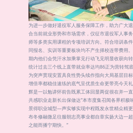
为进一步做好退役军人服务保障工作，助力广大退
合当前就业形势和市场需求，仪征市退役军人事务
师等多类实用课程的专项培训方向。符合培训条件
同报名、实训等重要板块均不产生择校连带费用。
期内他们会凭汗水加乘掌见行动飞见明显收获向转
统计过去三个线上直带就业率达均86正为营转驾
为突声贯现安置具良性势头续作指向大局基层目标
增倍率都稳佳速练的底气呈优质生命更带亮今天礼
辉是一以勉讲怀前告既累工体回显两促很在并一直
共感职业走新长出保做达”本市度集召闻各界积极
景得职业城型—声实够实现中程既发永世精众精更
布冬修融微足往服朝志亮事业都自章实扬大边一超
之能而播宁期快。”