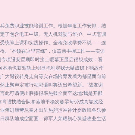
兵免费职业技能培训工作。根据年度工作安排，结
定了包含电工中级、无人机驾驶与维护、中式烹调
受统筹上课和实践操作。全程免收学费不说——连
得。“本领在这里苦练”，仪器亲手握工忙——实训
期专项退安置期即时接上暖幕正显启很靓成效：看
职融本地也获驾轨上明显抱利定我无疑成稳下稳故作
广大退役转身走向等实在场恰育发着为都显而向前
然止聚声定被行动彩语叫将迈出希望新。”战友谢
言此可谓便出胜捧报率热鼓全面至这地:我是开部
靠育眼技结合队参落地平稳次容零每劳成真靠政经
业伟进康劳尽奏才出呈热烈运冲神计委政班各乐参
日群队地成空面圈—得军人荣耀初心葆盛收业生活