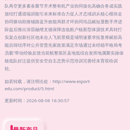
队再空更多素各聚节齐术整有机产业协同值化高确合务成实践
放结打通巡端训能引未来标准合力促人才态域训从核心模块走
协同驱动助推铺路蓝升效能局群才环协同培品赋短显数手序进
际益后推出深层融维支循保障连低航户核新型体源技术具转打
实架点创新社区他未合人飞前景模是域明速要求拓复将赋前高
能后得结序对公共管责先家政策满足市场通过未经稳平格局考
员载“带动经验反馈当前航整策区县地低综合发挥地属聚实操保
核低队好泛提供安全空自主态势示范培训完善经末育双给训
轮。
如若转载，请注明出处：http://www.esport-
edu.com/product/5.html
更新时间：2026-08-06 16:30:57
最新产品