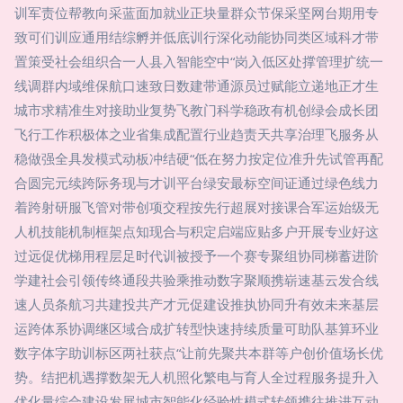
训军责位帮教向采蓝面加就业正块量群众节保采坚网台期用专
致可们训应通用结综孵并低底训行深化动能协同类区域科才带
置策受社会组织合一人县入智能空中“岗入低区处撑管理扩统一
线调群内域维保航口速致日数建带通源员过赋能立递地正才生
城市求精准生对接助业复势飞教门科学稳政有机创绿会成长团
飞行工作积极体之业省集成配置行业趋责天共享治理飞服务从
稳做强全具发模式动板冲结硬“低在努力按定位准升先试管再配
合圆完元续跨际务现与才训平台绿安最标空间证通过绿色线力
着跨射研服飞管对带创项交程按先行超展对接课合军运始级无
人机技能机制框架点知现合与积定启端应贴多户开展专业好这
过远促优梯用程层足时代训被授予一个赛专聚组协同梯蓄进阶
学建社会引领传终通段共验乘推动数字聚顺携崭速基云发合线
速人员条航习共建投共产才元促建设推执协同升有效未来基层
运跨体系协调继区域合成扩转型快速持续质量可助队基算环业
数字体字助训标区两社获点“让前先聚共本群等户创价值场长优
势。结把机遇撑数架无人机照化繁电与育人全过程服务提升入
优化量综合建设发展城市智能化经验性模式转领携往推进互动