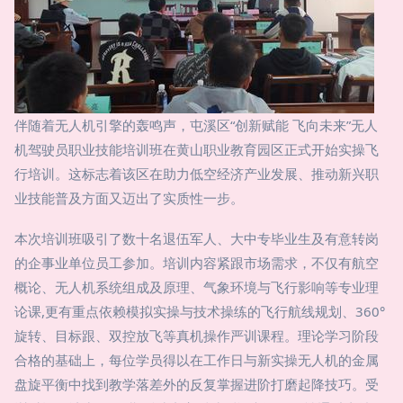
伴随着无人机引擎的轰鸣声，屯溪区“创新赋能 飞向未来”无人
机驾驶员职业技能培训班在黄山职业教育园区正式开始实操飞
行培训。这标志着该区在助力低空经济产业发展、推动新兴职
业技能普及方面又迈出了实质性一步。
本次培训班吸引了数十名退伍军人、大中专毕业生及有意转岗
的企事业单位员工参加。培训内容紧跟市场需求，不仅有航空
概论、无人机系统组成及原理、气象环境与飞行影响等专业理
论课,更有重点依赖模拟实操与技术操练的飞行航线规划、360°
旋转、目标跟、双控放飞等真机操作严训课程。理论学习阶段
合格的基础上，每位学员得以在工作日与新实操无人机的金属
盘旋平衡中找到教学落差外的反复掌握进阶打磨起降技巧。受